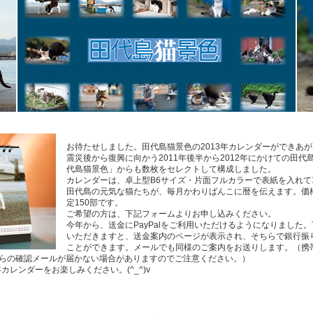
お待たせしました。田代島猫景色の2013年カレンダーができあ
震災後から復興に向かう2011年後半から2012年にかけての田
代島猫景色」からも数枚をセレクトして構成しました。
カレンダーは、卓上型B6サイズ・片面フルカラーで表紙を入れて
田代島の元気な猫たちが、毎月かわりばんこに暦を伝えます。価格
定150部です。
ご希望の方は、下記フォームよりお申し込みください。
今年から、送金にPayPalをご利用いただけるようになりました
いただきますと、送金案内のページが表示され、そちらで銀行振り込
ことができます。メールでも同様のご案内をお送りします。（携
らの確認メールが届かない場合がありますのでご注意ください。）
カレンダーをお楽しみください。(^_^)v